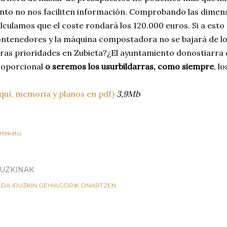
nto no nos faciliten información. Comprobando las dimensi
lculamos que el coste rondará los 120.000 euros. Si a esto
ntenedores y la máquina compostadora no se bajará de l
ras prioridades en Zubieta?¿El ayuntamiento donostiarra 
roporcional
o seremos los usurbildarras, como siempre
, l
quí, memoria y planos en pdf)
3,9Mb
rtekatu
RUZKINAK
 DA IRUZKIN GEHIAGORIK ONARTZEN.