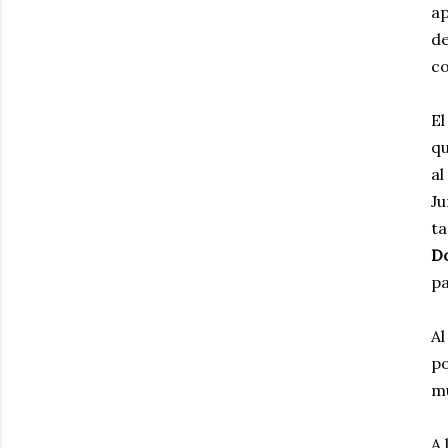
ap
d
co
El
qu
al
Ju
ta
D
pa
Al
po
mu
A 