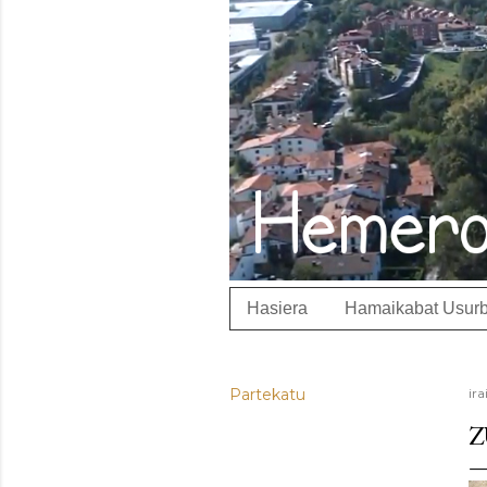
Hasiera
Hamaikabat Usurb
Partekatu
ira
Z