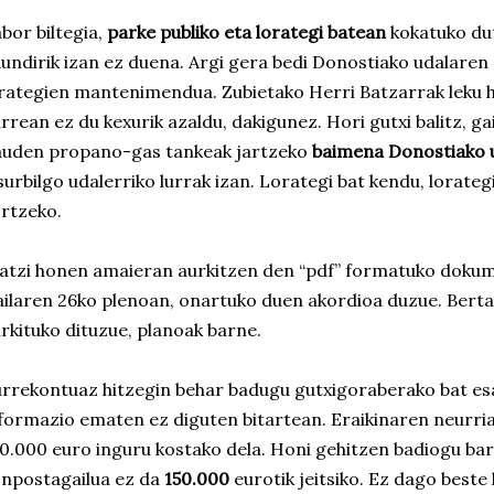
bor biltegia,
parke publiko eta lorategi batean
kokatuko dut
undirik izan ez duena. Argi gera bedi Donostiako udalaren
rategien mantenimendua. Zubietako Herri Batzarrak leku 
rrean ez du kexurik azaldu, dakigunez. Hori gutxi balitz, g
auden propano-gas tankeak jartzeko
baimena Donostiako 
urbilgo udalerriko lurrak izan. Lorategi bat kendu, lorate
rtzeko.
atzi honen amaieran aurkitzen den “pdf” formatuko doku
ailaren 26ko plenoan, onartuko duen akordioa duzue. Bert
rkituko dituzue, planoak barne.
rrekontuaz hitzegin behar badugu gutxigoraberako bat es
formazio ematen ez diguten bitartean. Eraikinaren neurriak
0.000 euro inguru kostako dela. Honi gehitzen badiogu barr
npostagailua ez da
150.000
eurotik jeitsiko. Ez dago beste