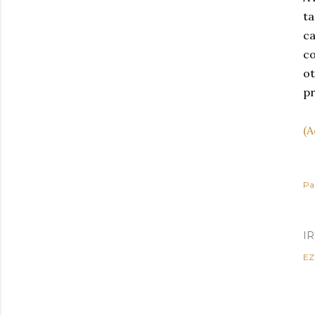
ta
ca
co
ot
p
(A
Pa
I
EZ