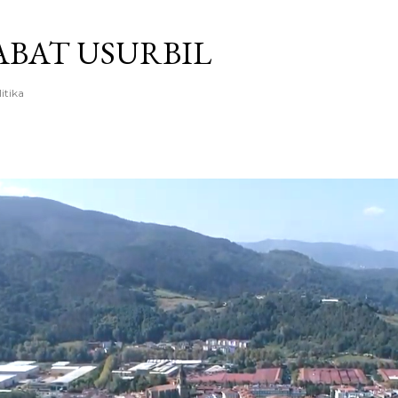
Saltatu eta joan eduki nagusira
BAT USURBIL
litika