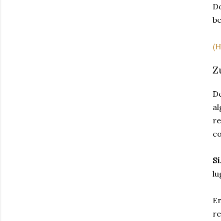
Do
be
(
Z
De
al
re
co
Sí
lu
En
re