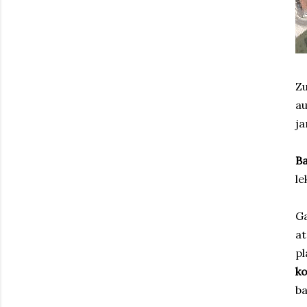
Zu
au
ja
Ba
le
Ga
at
pl
ko
ba