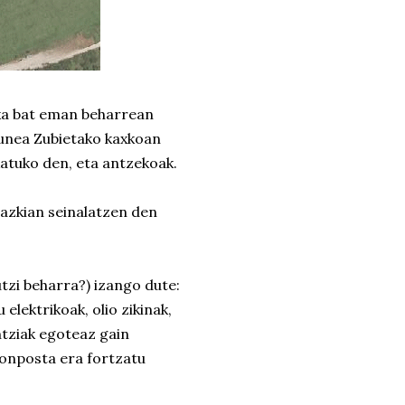
xka bat eman beharrean
gunea Zubietako kaxkoan
katuko den, eta antzekoak.
rgazkian seinalatzen den
utzi beharra?) izango dute:
elektrikoak, olio zikinak,
ntziak egoteaz gain
konposta era fortzatu