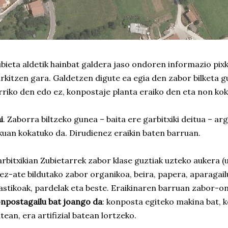
bieta aldetik hainbat galdera jaso ondoren informazio pi
rkitzen gara. Galdetzen digute ea egia den zabor bilketa 
rriko den edo ez, konpostaje planta eraiko den eta non ko
i
. Zaborra biltzeko gunea – baita ere garbitxiki deitua – a
kuan kokatuko da. Dirudienez eraikin baten barruan.
rbitxikian Zubietarrek zabor klase guztiak uzteko aukera (
ez-ate bildutako zabor organikoa, beira, papera, aparagailu 
astikoak, pardelak eta beste. Eraikinaren barruan zabor-o
npostagailu bat joango da
: konposta egiteko makina bat, 
tean, era artifizial batean lortzeko.