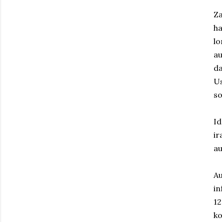
Za
ha
lo
au
d
Us
so
Id
ir
au
Au
in
12
ko