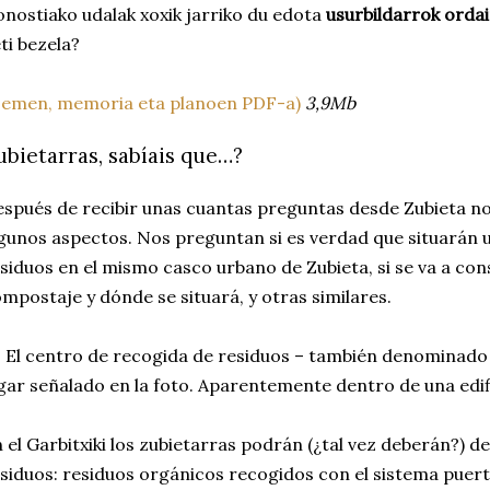
nostiako udalak xoxik jarriko du edota
usurbildarrok orda
ti bezela?
Hemen, memoria eta planoen PDF-a)
3,9Mb
ubietarras, sabíais que…?
spués de recibir unas cuantas preguntas desde Zubieta no
gunos aspectos. Nos preguntan si es verdad que situarán 
siduos en el mismo casco urbano de Zubieta, si se va a con
mpostaje y dónde se situará, y otras similares.
. El centro de recogida de residuos – también denominado G
gar señalado en la foto. Aparentemente dentro de una edif
 el Garbitxiki los zubietarras podrán (¿tal vez deberán?) d
siduos: residuos orgánicos recogidos con el sistema puerta