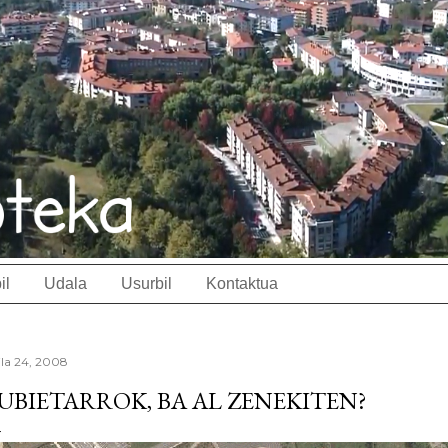
il
Udala
Usurbil
Kontaktua
ila 24, 2008
UBIETARROK, BA AL ZENEKITEN?