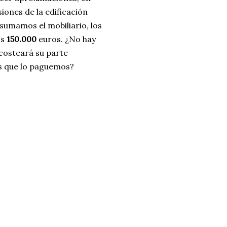
ones de la edificación
 sumamos el mobiliario, los
os
150.000
euros. ¿No hay
costeará su parte
os que lo paguemos?