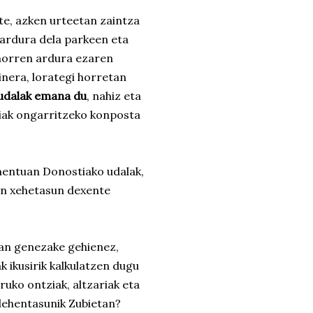
e, azken urteetan zaintza
 ardura dela parkeen eta
horren ardura ezaren
ainera, lorategi horretan
udalak emana du
, nahiz eta
giak ongarritzeko konposta
mentuan Donostiako udalak,
an xehetasun dexente
an genezake gehienez,
 ikusirik kalkulatzen dugu
uko ontziak, altzariak eta
 lehentasunik Zubietan?