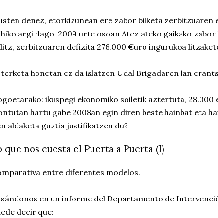
usten denez, etorkizunean ere zabor bilketa zerbitzuaren 
hiko argi dago. 2009 urte osoan Atez ateko gaikako zabor b
litz, zerbitzuaren defizita 276.000 €uro ingurukoa litzaket
terketa honetan ez da islatzen Udal Brigadaren lan erants
goetarako: ikuspegi ekonomiko soiletik aztertuta, 28.000
ontutan hartu gabe 2008an egin diren beste hainbat eta ha
n aldaketa guztia justifikatzen du?
o que nos cuesta el Puerta a Puerta (I)
mparativa entre diferentes modelos.
sándonos en un informe del Departamento de Intervenció
ede decir que: