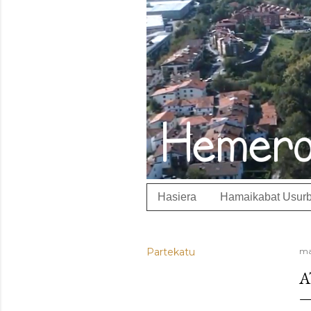
Hasiera
Hamaikabat Usurb
Partekatu
ma
A