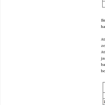
Ik
ha
At
ze
At
ja
ba
be