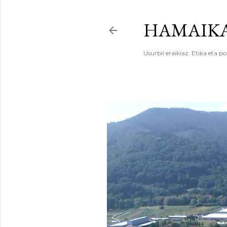
HAMAIKA
Usurbil eraikiaz. Etika eta po