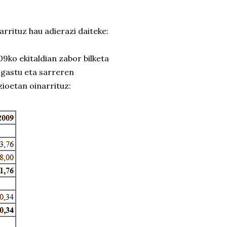
rrituz hau adierazi daiteke:
09ko ekitaldian zabor bilketa
 gastu eta sarreren
ioetan oinarrituz: