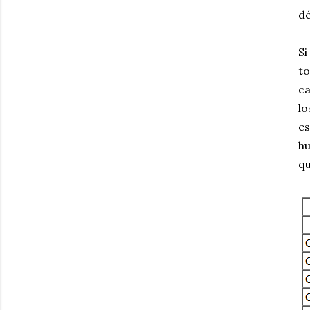
dé
Si
to
ca
lo
es
hu
qu