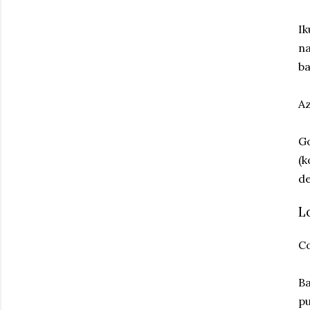
Ik
na
ba
Az
Go
(k
de
L
Co
Ba
pu