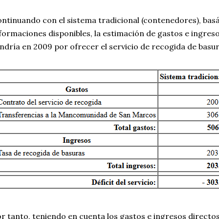
ntinuando con el sistema tradicional (contenedores), bas
formaciones disponibles, la estimación de gastos e ingres
ndría en 2009 por ofrecer el servicio de recogida de basura
r tanto, teniendo en cuenta los gastos e ingresos directos