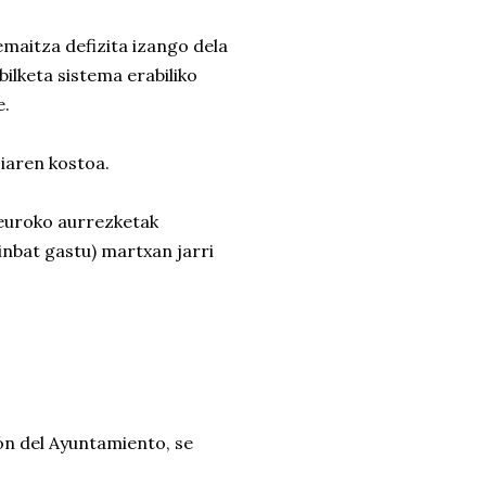
emaitza defizita izango dela
ilketa sistema erabiliko
e.
iaren kostoa.
 euroko aurrezketak
inbat gastu) martxan jarri
n del Ayuntamiento, se