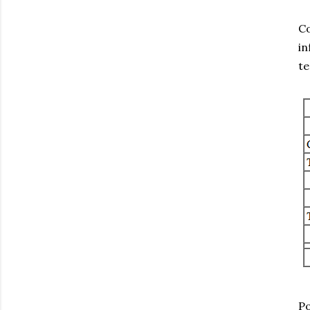
Co
in
te
Po