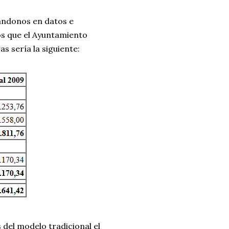
ándonos en datos e
os que el Ayuntamiento
s sería la siguiente:
 del modelo tradicional el