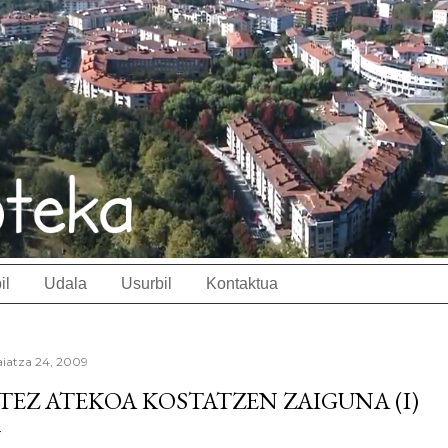
il
Udala
Usurbil
Kontaktua
iatza 24, 2009
TEZ ATEKOA KOSTATZEN ZAIGUNA (I)