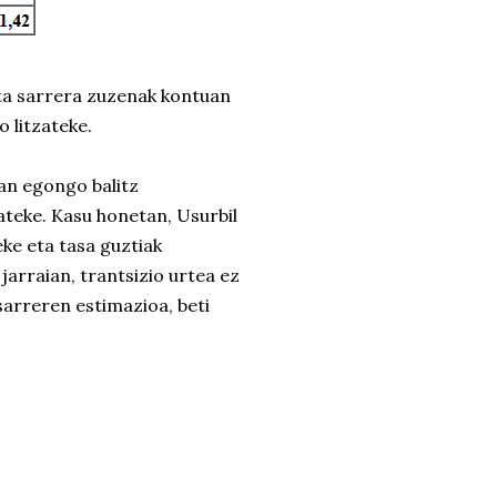
eta sarrera zuzenak kontuan
 litzateke.
an egongo balitz
ateke. Kasu honetan, Usurbil
eke eta tasa guztiak
arraian, trantsizio urtea ez
sarreren estimazioa, beti