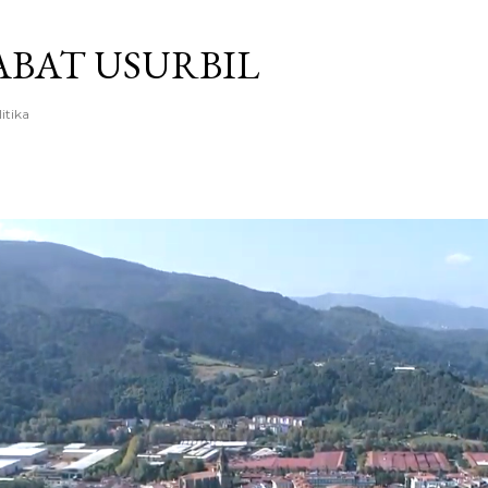
Saltatu eta joan eduki nagusira
BAT USURBIL
litika