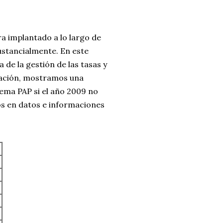
ra implantado a lo largo de
sustancialmente. En este
 de la gestión de las tasas y
nuación, mostramos una
tema PAP si el año 2009 no
os en datos e informaciones