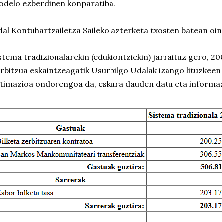
delo ezberdinen konparatiba.
al Kontuhartzailetza Saileko azterketa txosten batean oina
stema tradizionalarekin (edukiontziekin) jarraituz gero, 20
rbitzua eskaintzeagatik Usurbilgo Udalak izango lituzkeen
timazioa ondorengoa da, eskura dauden datu eta informaz