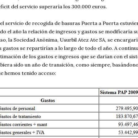
ficit del servicio superaría los 300.000 euros.
 el servicio de recogida de basuras Puerta a Puerta estuvie
do el año la relación de ingresos y gastos se modificaría 
so, la Sociedad Anónima, Usurbil Atez Ate SA, se encargaría
s gastos se repartirían a lo largo de todo el año. A conti
timación de los gastos e ingresos que se darían con el sis
biera sido un año de transición, como siempre, basándon
e hemos tenido acceso: