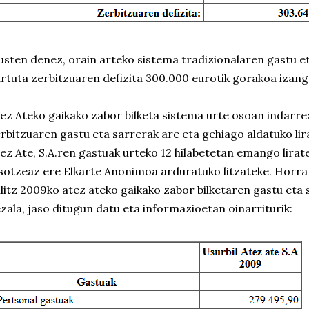
usten denez, orain arteko sistema tradizionalaren gastu 
rtuta zerbitzuaren defizita 300.000 eurotik gorakoa izango
ez Ateko gaikako zabor bilketa sistema urte osoan indarre
rbitzuaren gastu eta sarrerak are eta gehiago aldatuko lir
ez Ate, S.A.ren gastuak urteko 12 hilabetetan emango lirat
sotzeaz ere Elkarte Anonimoa arduratuko litzateke. Horra j
litz 2009ko atez ateko gaikako zabor bilketaren gastu eta 
zala, jaso ditugun datu eta informazioetan oinarriturik: