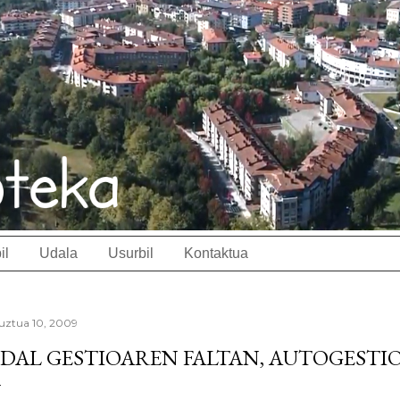
il
Udala
Usurbil
Kontaktua
uztua 10, 2009
DAL GESTIOAREN FALTAN, AUTOGESTIO