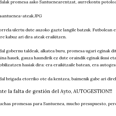
alak promesa asko Santuenearentzat, aurrekontu potoloak
rrela ulertu dute auzoko gazte langile batzuk. Futbolean e
re kabuz ari dira ateak eraikitzen.
al gobernu taldeak, alkatea buru, promesa ugari eginak di
ina hauek, gauza haundirik ez dute oraindik eginak ikusi e
bilizatzen hasiak dira: era eraikitzaile batean, era autoge
al brigada etorriko ote da kentzea, baimenik gabe ari dire
nte la falta de gestión del Ayto, AUTOGESTION!!!
chas promesas para Santuenea, mucho presupuesto, pero 