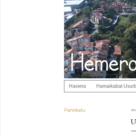
Hasiera
Hamaikabat Usurb
Partekatu
ab
U