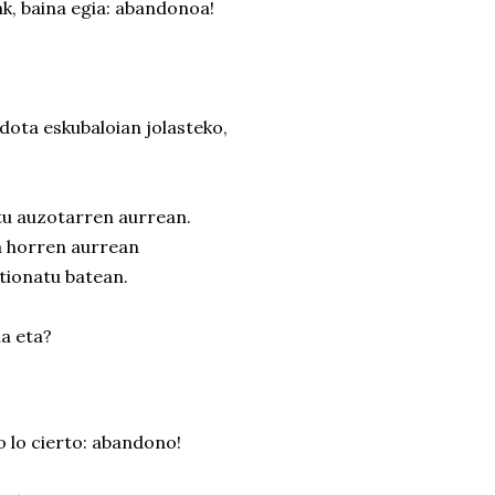
, baina egia: abandonoa!
dota eskubaloian jolasteko,
tu auzotarren aurrean.
ta horren aurrean
stionatu batean.
la eta?
lo cierto: abandono!