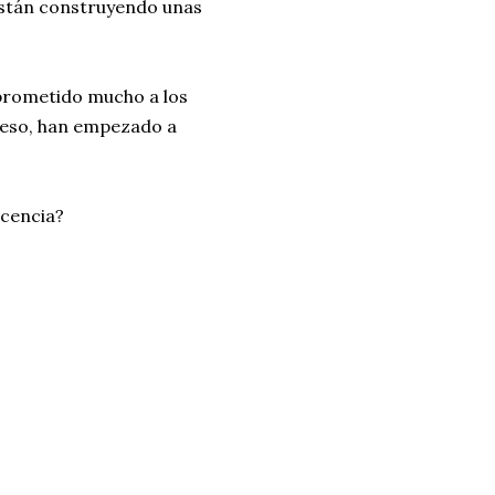
 Están construyendo unas
a prometido mucho a los
e eso, han empezado a
icencia?