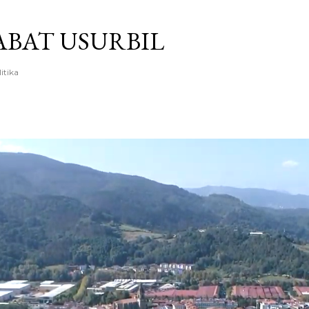
Saltatu eta joan eduki nagusira
BAT USURBIL
litika