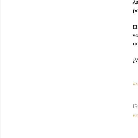
As
po
El
ve
mo
¿V
Pa
I
EZ