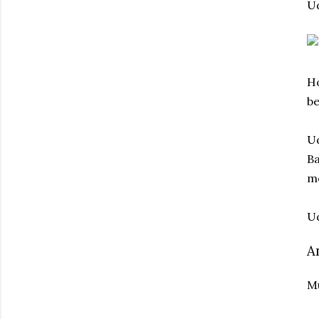
Ud
Ho
be
Ud
Ba
mo
Ud
A
Mu