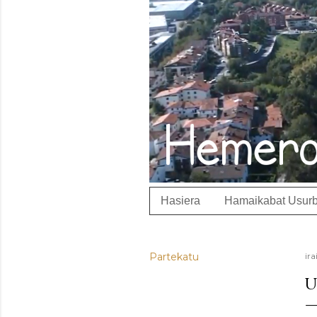
Hasiera
Hamaikabat Usurb
Partekatu
ira
U