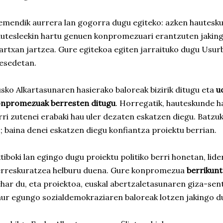
mendik aurrera lan gogorra dugu egiteko: azken hautesk
utesleekin hartu genuen konpromezuari erantzuten jakin
rtxan jartzea. Gure egitekoa egiten jarraituko dugu Usurb
esedetan.
sko Alkartasunaren hasierako baloreak bizirik ditugu eta
u
onpromezuak berresten ditugu
. Horregatik, hauteskunde h
rri zutenei erabaki hau uler dezaten eskatzen diegu. Batzuk
; baina denei eskatzen diegu konfiantza proiektu berrian.
tiboki lan egingo dugu proiektu politiko berri honetan, lide
erreskuratzea helburu duena. Gure konpromezua
berrikunt
har du, eta proiektoa, euskal abertzaletasunaren giza-sen
ur egungo sozialdemokraziaren baloreak lotzen jakingo d