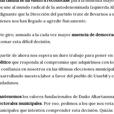
kartasuna se ha vuelto irreconocible
para la inmensa mayor
s une al mundo radical de la autodenominada Izquierda Ab
dignante que la Dirección del partido trate de llevarnos a
ienes nos han llegado a agredir físicamente.
te giro, sumado a la cada vez mayor
ausencia de democrac
tomar esta difícil decisión.
partir de ahora nos espera un duro trabajo para poner e
lítico
que responda al compromiso que adquirimos con lo
 confianza en nosotros en las últimas elecciones municipa
sarrollando nuestra labor a favor del pueblo de Usurbil y e
udadanos.
antenemos
los valores fundacionales de Eusko Alkartasun
ectorales municipales
. Por eso, pedimos a los que nos vota
nicipales que intenten comprender esta decisión. Quizás 