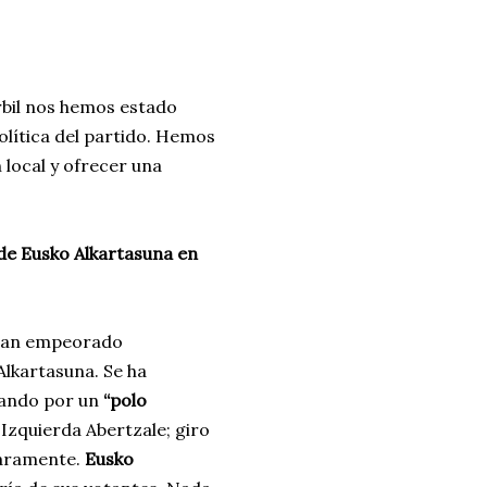
urbil nos hemos estado
olítica del partido. Hemos
 local y ofrecer una
de Eusko Alkartasuna en
 han empeorado
Alkartasuna. Se ha
tando por un
“polo
Izquierda Abertzale; giro
laramente.
Eusko