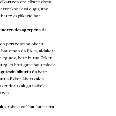
elkartzen eta elkarrizketa
arrezkoa ikusi dugu, une
batez esplikazio bat.
sunaren desagerpena
da.
ten pertzepzioa okertu
o bat eman da EA-n, aldaketa
 eginaz, bere burua Ezker
ategiko hori gure hautesleek
gutezin bihurtu da
bere
burua Ezker Abertzalea
uzendaritzak gu fisikoki
atzea.
ak
, erabaki zail hau hartzera