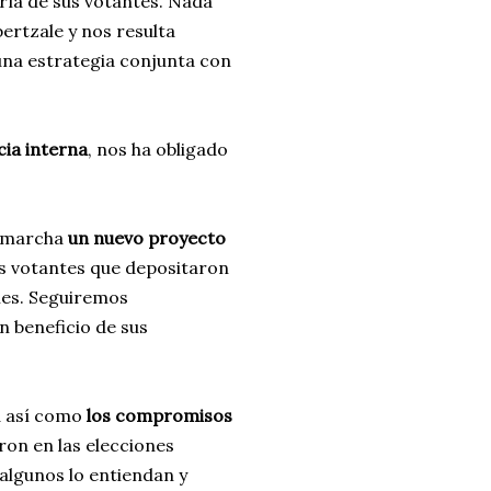
ía de sus votantes. Nada
ertzale y nos resulta
 una estrategia conjunta con
ia interna
, nos ha obligado
n marcha
un nuevo proyecto
s votantes que depositaron
les. Seguiremos
n beneficio de sus
a así como
los compromisos
ron en las elecciones
algunos lo entiendan y