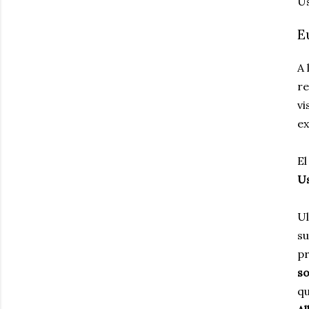
Us
E
A 
re
vi
ex
El
Us
Ul
su
pr
so
qu