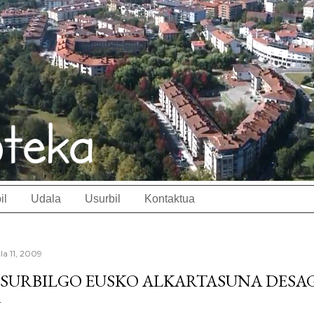
il
Udala
Usurbil
Kontaktua
ila 11, 2009
SURBILGO EUSKO ALKARTASUNA DESA