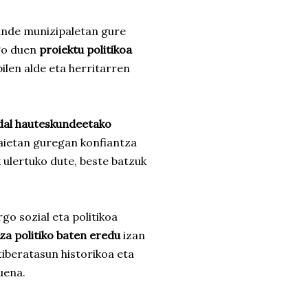
unde munizipaletan gure
go duen
proiektu politikoa
ilen alde eta herritarren
dal hauteskundeetako
aietan guregan konfiantza
 ulertuko dute, beste batzuk
rgo sozial eta politikoa
za politiko baten eredu
izan
tiberatasun historikoa eta
uena.