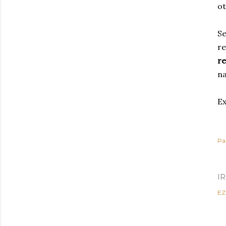
ot
Se
re
re
na
Ex
Pa
I
EZ