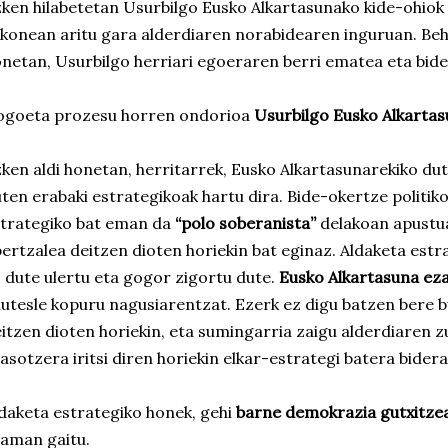
ken hilabetetan Usurbilgo Eusko Alkartasunako kide-ohiok 
konean aritu gara alderdiaren norabidearen inguruan. Beh
netan, Usurbilgo herriari egoeraren berri ematea eta bide 
ogoeta prozesu horren ondorioa
Usurbilgo Eusko Alkarta
ken aldi honetan, herritarrek, Eusko Alkartasunarekiko du
ten erabaki estrategikoak hartu dira. Bide-okertze politik
trategiko bat eman da
“polo soberanista”
delakoan apustua
ertzalea deitzen dioten horiekin bat eginaz. Aldaketa estr
 dute ulertu eta gogor zigortu dute.
Eusko Alkartasuna eza
utesle kopuru nagusiarentzat. Ezerk ez digu batzen bere 
itzen dioten horiekin, eta sumingarria zaigu alderdiaren z
asotzera iritsi diren horiekin elkar-estrategi batera bider
daketa estrategiko honek, gehi
barne demokrazia gutxitze
aman gaitu.