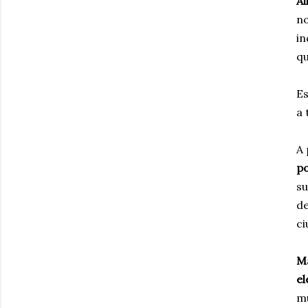
Al
no
in
qu
Es
a 
A 
po
su
de
ci
M
el
mu