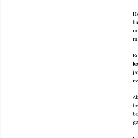
He
ha
ma
m
Eu
k
ja
ez
Ak
b
be
ga