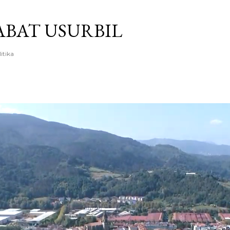
Saltatu eta joan eduki nagusira
BAT USURBIL
litika