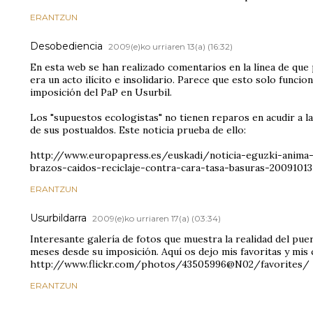
ERANTZUN
Desobediencia
2009(e)ko urriaren 13(a) (16:32)
En esta web se han realizado comentarios en la línea de que 
era un acto ilícito e insolidario. Parece que esto solo funci
imposición del PaP en Usurbil.
Los "supuestos ecologistas" no tienen reparos en acudir a l
de sus postualdos. Este noticia prueba de ello:
http://www.europapress.es/euskadi/noticia-eguzki-anima-
brazos-caidos-reciclaje-contra-cara-tasa-basuras-20091013
ERANTZUN
Usurbildarra
2009(e)ko urriaren 17(a) (03:34)
Interesante galería de fotos que muestra la realidad del puer
meses desde su imposición. Aquí os dejo mis favoritas y mis
http://www.flickr.com/photos/43505996@N02/favorites/
ERANTZUN