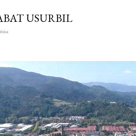
Saltatu eta joan eduki nagusira
BAT USURBIL
litika