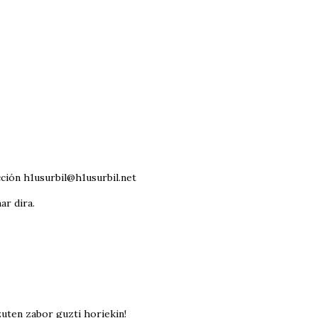
cción h1usurbil@h1usurbil.net
ar dira.
zuten zabor guzti horiekin!