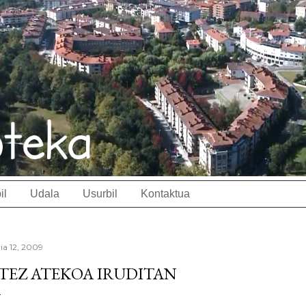
il
Udala
Usurbil
Kontaktua
ria 12, 2009
TEZ ATEKOA IRUDITAN