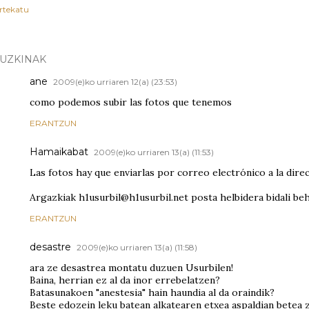
rtekatu
RUZKINAK
ane
2009(e)ko urriaren 12(a) (23:53)
como podemos subir las fotos que tenemos
ERANTZUN
Hamaikabat
2009(e)ko urriaren 13(a) (11:53)
Las fotos hay que enviarlas por correo electrónico a la dire
Argazkiak h1usurbil@h1usurbil.net posta helbidera bidali beh
ERANTZUN
desastre
2009(e)ko urriaren 13(a) (11:58)
ara ze desastrea montatu duzuen Usurbilen!
Baina, herrian ez al da inor errebelatzen?
Batasunakoen "anestesia" hain haundia al da oraindik?
Beste edozein leku batean alkatearen etxea aspaldian betea 