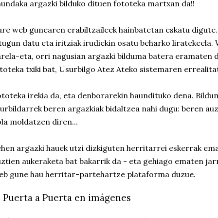
undaka argazki bilduko dituen fototeka martxan da!!
re web gunearen erabiltzaileek hainbatetan eskatu digute
tugun datu eta iritziak irudiekin osatu beharko liratekeela
rela-eta, orri nagusian argazki bilduma batera eramaten d
toteka txiki bat, Usurbilgo Atez Ateko sistemaren errealit
toteka irekia da, eta denborarekin haundituko dena. Bildu
urbildarrek beren argazkiak bidaltzea nahi dugu: beren a
la moldatzen diren...
hen argazki hauek utzi dizkiguten herritarrei eskerrak ema
ztien aukeraketa bat bakarrik da - eta gehiago ematen jar
b gune hau herritar-partehartze plataforma duzue.
l Puerta a Puerta en imágenes