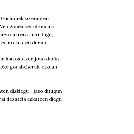
. Gai honekiko ematen
. Web gunea berritzen ari
uen sarrera jarri dugu,
atea erakusten duena.
ma hau osatzen joan dadin
uzoko gorabeherak, etxean
ten dizkiegu - jaso ditugun
rai dezatela eskatzen diegu.