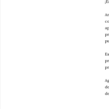
¡E
An
co
ap
pr
pu
Es
pr
pr
Ag
de
de