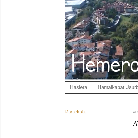
Hasiera
Hamaikabat Usurb
Partekatu
ur
A