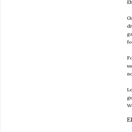
Eh
Gu
di
ga
fo
Fo
us
no
Le
gu
We
E