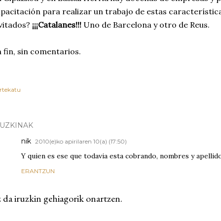
pacitación para realizar un trabajo de estas característic
vitados?
¡¡¡Catalanes!!!
Uno de Barcelona y otro de Reus.
 fin, sin comentarios.
rtekatu
RUZKINAK
nik
2010(e)ko apirilaren 10(a) (17:50)
Y quien es ese que todavia esta cobrando, nombres y apellido
ERANTZUN
 da iruzkin gehiagorik onartzen.