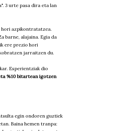
. 3 urte pasa dira eta lan
n hori azpikontratatzea.
a barne, alajaina. Egia da
ik ere prezio hori
 kobratzen jarraitzen du.
ar. Esperientziak dio
eta %10 bitartean igotzen
ntsulta egin ondoren guztiek
retan. Baina hemen tranpa: