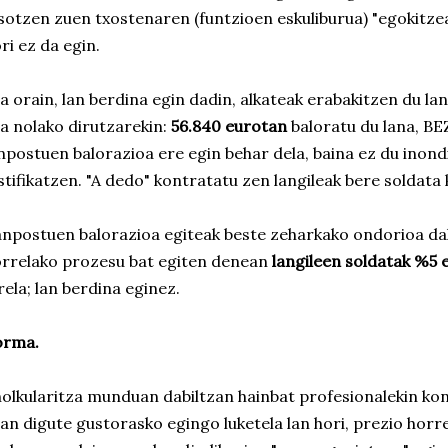
sotzen zuen txostenaren (funtzioen eskuliburua) "egokitzea"
ri ez da egin.
a orain, lan berdina egin dadin, alkateak erabakitzen du la
a nolako dirutzarekin:
56.840 eurotan
baloratu du lana, BEZ
npostuen balorazioa ere egin behar dela, baina ez du inond
stifikatzen. "A dedo" kontratatu zen langileak bere soldata
npostuen balorazioa egiteak beste zeharkako ondorioa dak
rrelako prozesu bat egiten denean
langileen soldatak %5 
rela; lan berdina eginez.
orma.
olkularitza munduan dabiltzan hainbat profesionalekin ko
an digute gustorasko egingo luketela lan hori, prezio hor