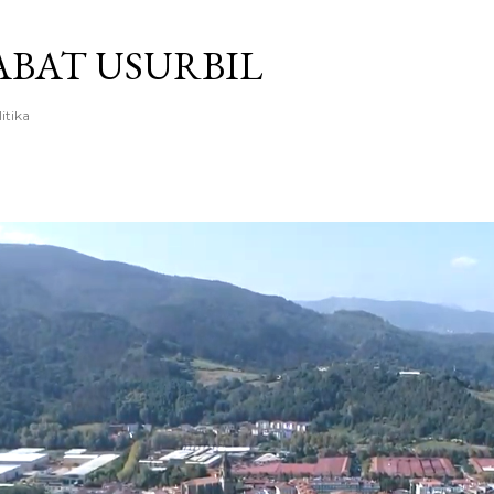
Saltatu eta joan eduki nagusira
BAT USURBIL
litika