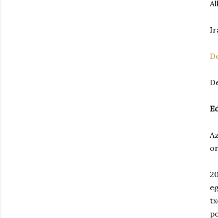
Al
Ir
D
De
Ed
Az
or
20
eg
tx
pe