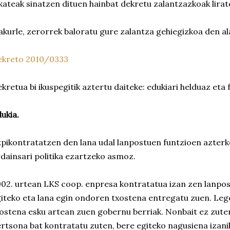
kateak sinatzen dituen hainbat dekretu zalantzazkoak lirat
akurle, zerorrek baloratu gure zalantza gehiegizkoa den a
ekreto 2010/0333
kretua bi ikuspegitik aztertu daiteke: edukiari helduaz eta 
ukia.
pikontratatzen den lana udal lanpostuen funtzioen azterke
dainsari politika ezartzeko asmoz.
02. urtean LKS coop. enpresa kontratatua izan zen lanpo
iteko eta lana egin ondoren txostena entregatu zuen. Leg
ostena esku artean zuen gobernu berriak. Nonbait ez zute
rtsona bat kontratatu zuten, bere egiteko nagusiena izani