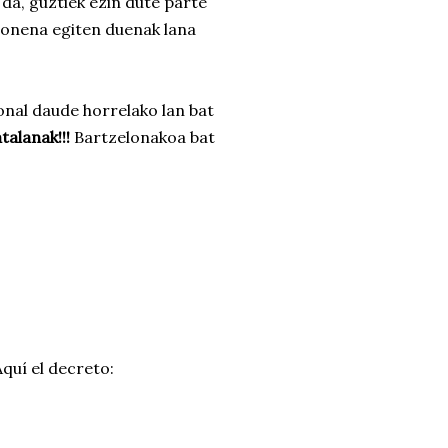
da, guztiek ezin dute parte
a onena egiten duenak lana
nal daude horrelako lan bat
talanak!!!
Bartzelonakoa bat
quí el decreto: