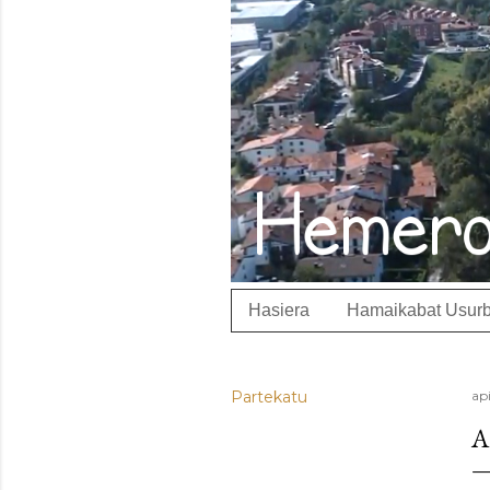
Hasiera
Hamaikabat Usurb
Partekatu
api
A