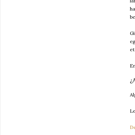
la
ha
be
Gi
eg
et
En
¿
Al
Le
D