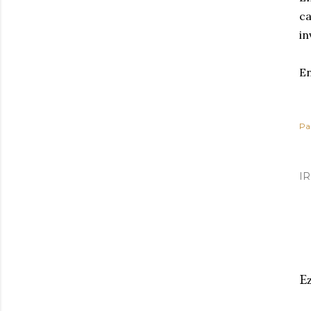
ca
in
En
Pa
I
Ez