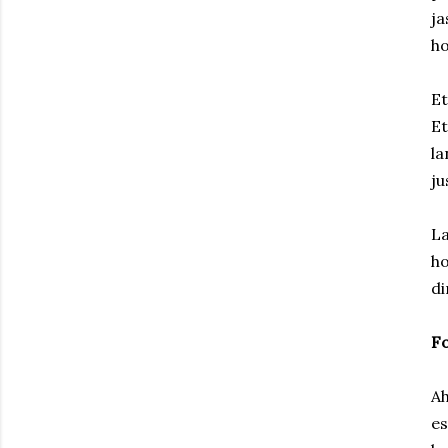
ja
ho
Et
Et
la
ju
La
ho
di
F
Ah
es