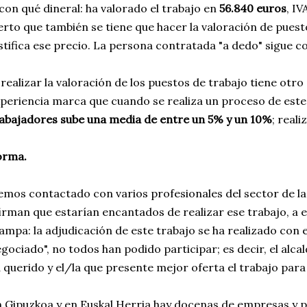
con qué dineral: ha valorado el trabajo en
56.840 euros
, IV
erto que también se tiene que hacer la valoración de pue
stifica ese precio. La persona contratada "a dedo" sigue c
 realizar la valoración de los puestos de trabajo tiene otro
periencia marca que cuando se realiza un proceso de este
abajadores sube una media de entre un 5% y un 10%
; real
orma.
mos contactado con varios profesionales del sector de la
irman que estarían encantados de realizar ese trabajo, a e
ampa: la adjudicación de este trabajo se ha realizado con 
gociado", no todos han podido participar; es decir, el alcal
 querido y el/la que presente mejor oferta el trabajo para 
 Gipuzkoa y en Euskal Herria hay docenas de empresas y p