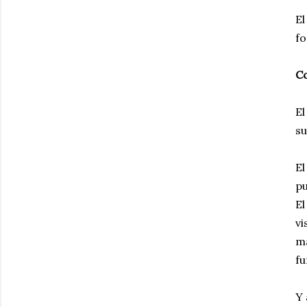
El
f
Co
El
su
El
pu
El
vi
má
fu
Y 