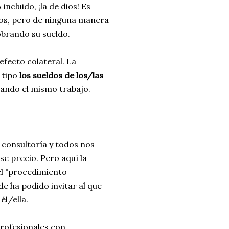
A incluido, ¡la de dios! Es
stos, pero de ninguna manera
obrando su sueldo.
 efecto colateral. La
 tipo
los sueldos de los/las
izando el mismo trabajo.
 consultoría y todos nos
se precio. Pero aquí la
el "procedimiento
de ha podido invitar al que
él/ella.
rofesionales con