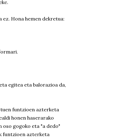
eke.
la ez. Hona hemen dekretua:
formari.
ta egitea eta balorazioa da,
stuen funtzioen azterketa
ealdi honen haserarako
n oso gogoko eta "a dedo"
k funtzioen azterketa