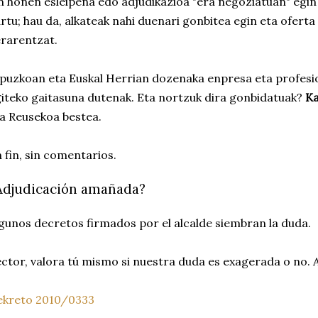
n honen esleipena edo adjudikazioa "era negoziatuan" egin 
rtu; hau da, alkateak nahi duenari gonbitea egin eta ofert
rarentzat.
puzkoan eta Euskal Herrian dozenaka enpresa eta profesio
iteko gaitasuna dutenak. Eta nortzuk dira gonbidatuak?
Ka
a Reusekoa bestea.
 fin, sin comentarios.
Adjudicación amañada?
gunos decretos firmados por el alcalde siembran la duda.
ctor, valora tú mismo si nuestra duda es exagerada o no. A
ekreto 2010/0333