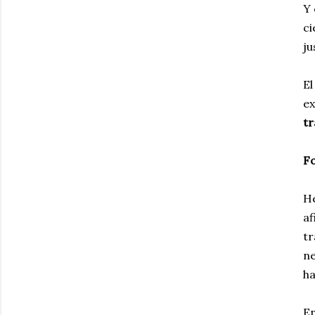
Y 
ci
ju
El
ex
tr
F
He
af
tr
ne
ha
En