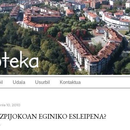
il
Udala
Usurbil
Kontaktua
rila 10, 2010
ZPIJOKOAN EGINIKO ESLEIPENA?