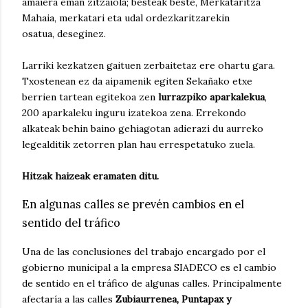
amaiera eman zitzaiola; besteak beste, Merkataritza
Mahaia, merkatari eta udal ordezkaritzarekin
osatua, deseginez.
Larriki kezkatzen gaituen zerbaitetaz ere ohartu gara.
Txostenean ez da aipamenik egiten Sekañako etxe
berrien tartean egitekoa zen
lurrazpiko aparkalekua
,
200 aparkaleku inguru izatekoa zena. Errekondo
alkateak behin baino gehiagotan adierazi du aurreko
legealditik zetorren plan hau errespetatuko zuela.
Hitzak haizeak eramaten ditu.
En algunas calles se prevén cambios en el
sentido del tráfico
Una de las conclusiones del trabajo encargado por el
gobierno municipal a la empresa SIADECO es el cambio
de sentido en el tráfico de algunas calles. Principalmente
afectaría a las calles
Zubiaurrenea, Puntapax y