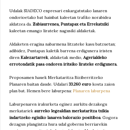
Udalak SIADECO enpresari enkargatutako lanaren
ondorioetako bat hainbat kaleetan trafiko norabidea
aldatzea da.
Zubiaurrenea, Puntapax eta Errekatxiki
kaleetan emango lirateke nagusiki aldaketak.
Aldaketen eragina nabarmena litzateke kasu batzuetan;
adibidez, Puntapax kaletik barrena erdigunera iristen
diren
Kalezartarrek
, aldaketak medio,
Agerialdeko
errotondatik pasa ondoren iritsiko lirateke erdigunera.
Proposamen hauek Merkataritza Biziberritzeko
Planaren baitan daude. Udalari
33.260 euro
kosta zaion
plan bat. Hemen bere laburpena:
Planaren laburpena
Laburpenaren irakurketa eginez aurkitu dezakegu
merkatariek
aurreko legealdian merkataritza txikia
indartzeko eginiko lanaren balorazio positiboa
. Gogora
dezagun plangintza hura udal gobernu berriarekin