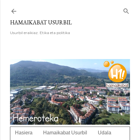
Saltatu eta joan eduki nagusira
HAMAIKABAT USURBIL
Usurbil eraikiaz. Etika eta politika
Hasiera
Hamaikabat Usurbil
Udala