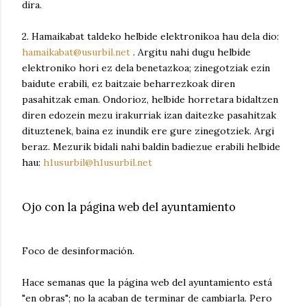
dira.
2. Hamaikabat taldeko helbide elektronikoa hau dela dio:
hamaikabat@usurbil.net
. Argitu nahi dugu helbide
elektroniko hori ez dela benetazkoa; zinegotziak ezin
baidute erabili, ez baitzaie beharrezkoak diren
pasahitzak eman. Ondorioz, helbide horretara bidaltzen
diren edozein mezu irakurriak izan daitezke pasahitzak
dituztenek, baina ez inundik ere gure zinegotziek. Argi
beraz. Mezurik bidali nahi baldin badiezue erabili helbide
hau:
h1usurbil@h1usurbil.net
Ojo con la página web del ayuntamiento
Foco de desinformación.
Hace semanas que la página web del ayuntamiento está
"en obras"; no la acaban de terminar de cambiarla. Pero