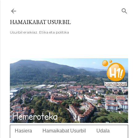
Saltatu eta joan eduki nagusira
HAMAIKABAT USURBIL
Usurbil eraikiaz. Etika eta politika
Hasiera
Hamaikabat Usurbil
Udala