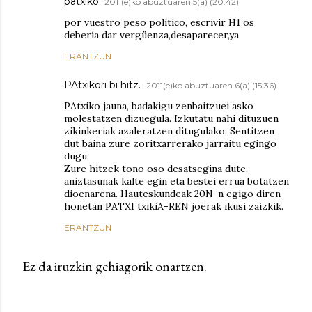
patxiko
2011(e)ko abuztuaren 5(a) (20:42)
por vuestro peso político, escrivir H1 os
debería dar vergüenza,desaparecer,ya
ERANTZUN
PAtxikori bi hitz.
2011(e)ko abuztuaren 6(a) (15:36)
PAtxiko jauna, badakigu zenbaitzuei asko
molestatzen dizuegula. Izkutatu nahi dituzuen
zikinkeriak azaleratzen ditugulako. Sentitzen
dut baina zure zoritxarrerako jarraitu egingo
dugu.
Zure hitzek tono oso desatsegina dute,
aniztasunak kalte egin eta bestei errua botatzen
dioenarena. Hauteskundeak 20N-n egigo diren
honetan PATXI txikiA-REN joerak ikusi zaizkik.
ERANTZUN
Ez da iruzkin gehiagorik onartzen.