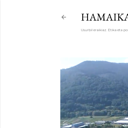
HAMAIKA
Usurbil eraikiaz. Etika eta po