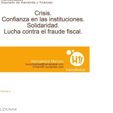
rtekatu
RUZKINAK