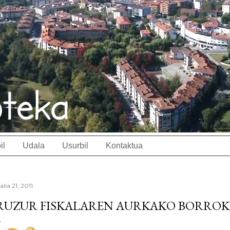
il
Udala
Usurbil
Kontaktua
aila 21, 2011
RUZUR FISKALAREN AURKAKO BORRO