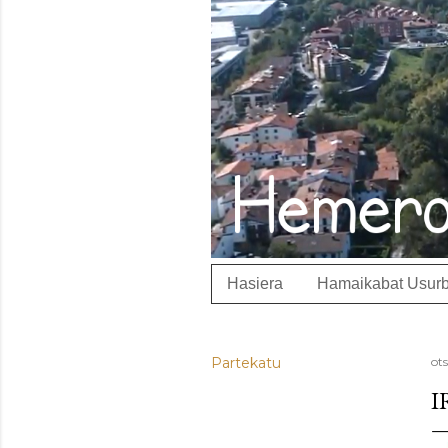
Hasiera
Hamaikabat Usurb
Partekatu
ots
I