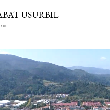
Saltatu eta joan eduki nagusira
BAT USURBIL
litika