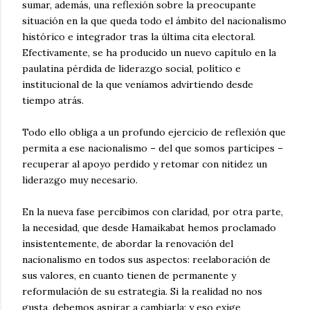
sumar, además, una reflexión sobre la preocupante
situación en la que queda todo el ámbito del nacionalismo
histórico e integrador tras la última cita electoral.
Efectivamente, se ha producido un nuevo capítulo en la
paulatina pérdida de liderazgo social, político e
institucional de la que veníamos advirtiendo desde
tiempo atrás.
Todo ello obliga a un profundo ejercicio de reflexión que
permita a ese nacionalismo – del que somos partícipes –
recuperar al apoyo perdido y retomar con nitidez un
liderazgo muy necesario.
En la nueva fase percibimos con claridad, por otra parte,
la necesidad, que desde Hamaikabat hemos proclamado
insistentemente, de abordar la renovación del
nacionalismo en todos sus aspectos: reelaboración de
sus valores, en cuanto tienen de permanente y
reformulación de su estrategia. Si la realidad no nos
gusta, debemos aspirar a cambiarla; y eso exige