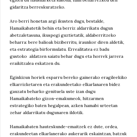
egiten du hausnarketa sakona, hain beharrezkoa den
gidaritza berreskuratzeko.
Aro berri honetan argi ikusten dugu, bestalde,
Hamaikabatetik behin eta berriz aldarrikatu dugun
abetzaletasuna, ikuspegi guztietatik, aldaberritzeko
beharra: bere balioak biziberritu, iraunkor diren aldetik,
eta estrategia birformulatu. Errealitatea ez badu
gustoko aldatzen saiatu behar dugu eta horrek jarrera
eraikitzalea eskatzen du.
Eginkizun horiek esparru bereko gainerako eragileekiko
elkarrizketaren eta erakundeetako elkarlanaren bidez
gauzatu beharko genituela uste izan dugu
Hamaikabateko gizon-emakumeok, hitzarmen
estrategiko baten hegalpean, azken hamabi urteetan
zehar aldarrikatu dugunaren ildotik.
Hamaikabaten hauteskunde-emaitzek ez dute, ordea,
erakundeetan elkarlanerako aukerarik eskaintzan, batzuk