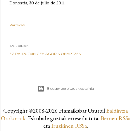
Donostia, 30 de julio de 2011
Partekatu
IRUZKINAK
EZ DA IRUZKIN GEHIAGORIK ONARTZEN.
Blogger zerbitzuak eskainia
Copyright ©2008-
2026 Hamaikabat Usurbil
Baldintza
Orokorrak
. Eskubide guztiak erreserbatuta.
Berrien RSSa
eta
Iruzkinen RSSa
.