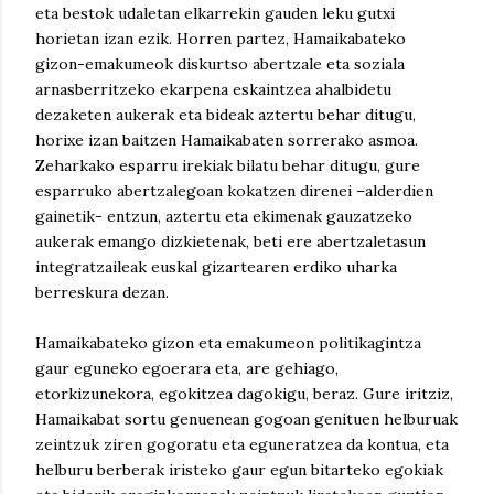
eta bestok udaletan elkarrekin gauden leku gutxi
horietan izan ezik. Horren partez, Hamaikabateko
gizon-emakumeok diskurtso abertzale eta soziala
arnasberritzeko ekarpena eskaintzea ahalbidetu
dezaketen aukerak eta bideak aztertu behar ditugu,
horixe izan baitzen Hamaikabaten sorrerako asmoa.
Zeharkako esparru irekiak bilatu behar ditugu, gure
esparruko abertzalegoan kokatzen direnei –alderdien
gainetik- entzun, aztertu eta ekimenak gauzatzeko
aukerak emango dizkietenak, beti ere abertzaletasun
integratzaileak euskal gizartearen erdiko uharka
berreskura dezan.
Hamaikabateko gizon eta emakumeon politikagintza
gaur eguneko egoerara eta, are gehiago,
etorkizunekora, egokitzea dagokigu, beraz. Gure iritziz,
Hamaikabat sortu genuenean gogoan genituen helburuak
zeintzuk ziren gogoratu eta eguneratzea da kontua, eta
helburu berberak iristeko gaur egun bitarteko egokiak