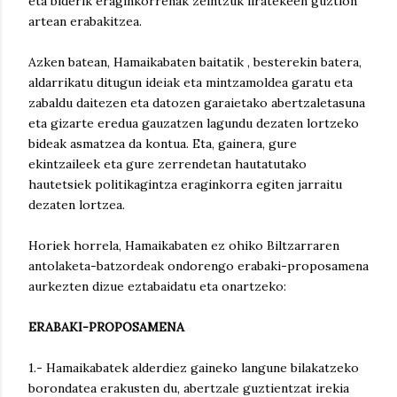
eta biderik eraginkorrenak zeintzuk liratekeen guztion
artean erabakitzea.
Azken batean, Hamaikabaten baitatik , besterekin batera,
aldarrikatu ditugun ideiak eta mintzamoldea garatu eta
zabaldu daitezen eta datozen garaietako abertzaletasuna
eta gizarte eredua gauzatzen lagundu dezaten lortzeko
bideak asmatzea da kontua. Eta, gainera, gure
ekintzaileek eta gure zerrendetan hautatutako
hautetsiek politikagintza eraginkorra egiten jarraitu
dezaten lortzea.
Horiek horrela, Hamaikabaten ez ohiko Biltzarraren
antolaketa-batzordeak ondorengo erabaki-proposamena
aurkezten dizue eztabaidatu eta onartzeko:
ERABAKI-PROPOSAMENA
1.- Hamaikabatek alderdiez gaineko langune bilakatzeko
borondatea erakusten du, abertzale guztientzat irekia