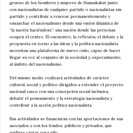
grueso de los hombres y mujeres de Hamaikabat junto
con nacionalistas de cualquier partido o nacionalistas sin
partido y contribuir a renovar permanentemente y
ensanchar el nacionalismo desde una visión dinámica de
“la nación haciéndose”, una nación donde las personas
ocupen el centro. El encuentro, la reflexión, el debate y la
propuesta en torno a las ideas y la política nacionalista
necesitan una plataforma de nuevo cuño, capaz de hacer
llegar su voz al conjunto de la sociedad y, especialmente,
al ámbito del nacionalismo.
Del mismo modo, realizará actividades de carácter
cultural, social y político dirigidos a extender el proyecto
nacional vasco con una concepción social inclusiva,
debatir el pensamiento y la estrategia nacionalista y
contribuir a la acción política nacionalista.
Sus actividades se financiarán con las aportaciones de sus
asociados y con los fondos, públicos y privados, que
pudiere captar para ello.