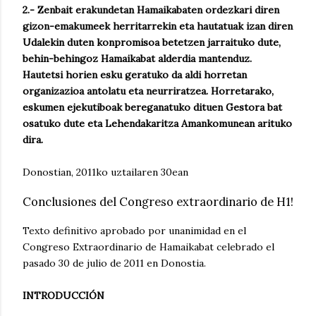
2.- Zenbait erakundetan Hamaikabaten ordezkari diren
gizon-emakumeek herritarrekin eta hautatuak izan diren
Udalekin duten konpromisoa betetzen jarraituko dute,
behin-behingoz Hamaikabat alderdia mantenduz.
Hautetsi horien esku geratuko da aldi horretan
organizazioa antolatu eta neurriratzea. Horretarako,
eskumen ejekutiboak bereganatuko dituen Gestora bat
osatuko dute eta Lehendakaritza Amankomunean arituko
dira.
Donostian, 2011ko uztailaren 30ean
Conclusiones del Congreso extraordinario de H1!
Texto definitivo aprobado por unanimidad en el
Congreso Extraordinario de Hamaikabat celebrado el
pasado 30 de julio de 2011 en Donostia.
INTRODUCCIÓN