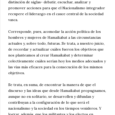
distinción de siglas- debatir, escuchar, analizar y
promover acciones para que el Nacionalismo integrador
recupere el liderazgo en el cauce central de la sociedad
vasca.
Corresponde, pues, acomodar la acción política de los
hombres y mujeres de Hamaikabat a las circunstancias
actuales y, sobre todo, futuras. Se trata, a nuestro juicio,
de recordar y actualizar cuáles fueron los objetivos que
nos planteamos al crear Hamaikabat y determinar
colectivamente cuáles serían hoy los medios adecuados y
las vías más eficaces para la consecución de los mismos
objetivos.
Se trata, en suma, de encontrar la manera de que el
discurso y las ideas que desde Hamaikabat propugnamos,
aunque no en solitario, se desarrollen y difundan y
contribuyan a la configuración de lo que será el
nacionalismo y la sociedad en los tiempos venideros. Y
lograr, además, que los militantes y los electos en