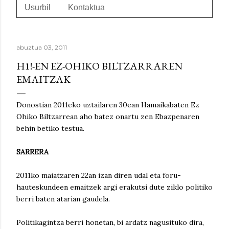
Usurbil
Kontaktua
abuztua 03, 2011
H1!-EN EZ-OHIKO BILTZARRAREN
EMAITZAK
Donostian 2011eko uztailaren 30ean Hamaikabaten Ez
Ohiko Biltzarrean aho batez onartu zen Ebazpenaren
behin betiko testua.
SARRERA
2011ko maiatzaren 22an izan diren udal eta foru-
hauteskundeen emaitzek argi erakutsi dute ziklo politiko
berri baten atarian gaudela.
Politikagintza berri honetan, bi ardatz nagusituko dira,