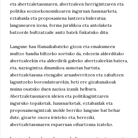
eta abertzaletasunaren, abertzaleen herrigintzaren eta
politika sozioekonomikoaren inguruan hausnarketa,
eztabaida eta proposamena lantzera bideratua;
langunearen izena, forma juridikoa eta antolaketa
batzorde bultzatzaile anitz batek finkatuko ditu.
Langune hau Hamaikabateko gizon eta emakumeen
multzo handia biltzeko sortuko da, edozein alderditako
abertzaleekin eta alderdirik gabeko abertzaleekin batera,
eta, naziogintza dinamikoa asmotan hartuta,
abertzaletasuna etengabe arnasberritzen eta zabaltzen
laguntzeko borondatearekin, beti ere gizabanakoak
muina osatuko duen nazioa izanik helburu.
Abertzaletasunaren ideien eta politikagintzaren
inguruko topaketak, hausnarketak, eztabaidak eta
proposamengintzak molde berriko langune bat behar
dute, gizarte osora iristeko eta, bereziki,
abertzaletasunaren esparruan oihartzuna izateko.