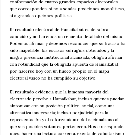
conformación de cuatro grandes espacios electorales
que corresponden, si no a sendas posiciones monolíticas,
si a grandes opciones políticas.
El resultado electoral de Hamaikabat es de sobra
conocido y no haremos un recuento detallado del mismo.
Podemos afirmar y debemos reconocer que su fracaso ha
sido inapelable: los escasos sufragios obtenidos y la
magra presencia institucional alcanzada, obliga a afirmar
con rotundidad que la obligada apuesta de Hamaikabat
por hacerse hoy con un hueco propio en el mapa
electoral vasco no ha cumplido su objetivo.
El resultado evidencia que la inmensa mayoría del
electorado percibe a Hamaikabat, incluso quienes puedan
sintonizar con su posición político-social, como una
alternativa innecesaria; incluso perjudicial para la
representación y el reforzamiento del nacionalismo al
que sus posibles votantes pertenecen. Nos corresponde,
pues, hacer una lectura correcta, exenta de voluntarismo