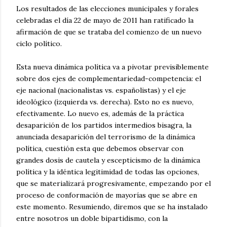
Los resultados de las elecciones municipales y forales
celebradas el día 22 de mayo de 2011 han ratificado la
afirmación de que se trataba del comienzo de un nuevo
ciclo político.
Esta nueva dinámica política va a pivotar previsiblemente
sobre dos ejes de complementariedad-competencia: el
eje nacional (nacionalistas vs. españolistas) y el eje
ideológico (izquierda vs. derecha). Esto no es nuevo,
efectivamente. Lo nuevo es, además de la práctica
desaparición de los partidos intermedios bisagra, la
anunciada desaparición del terrorismo de la dinámica
política, cuestión esta que debemos observar con
grandes dosis de cautela y escepticismo de la dinámica
política y la idéntica legitimidad de todas las opciones,
que se materializará progresivamente, empezando por el
proceso de conformación de mayorías que se abre en
este momento. Resumiendo, diremos que se ha instalado
entre nosotros un doble bipartidismo, con la