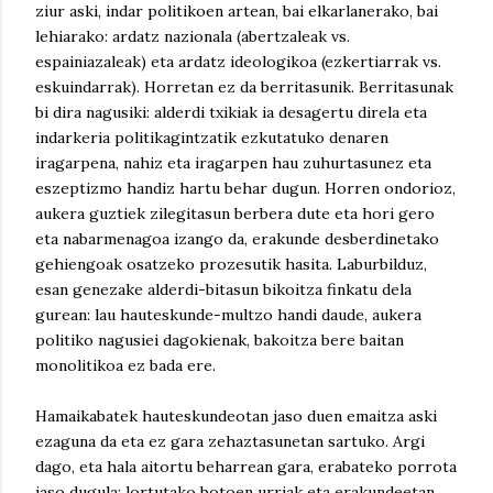
ziur aski, indar politikoen artean, bai elkarlanerako, bai
lehiarako: ardatz nazionala (abertzaleak vs.
espainiazaleak) eta ardatz ideologikoa (ezkertiarrak vs.
eskuindarrak). Horretan ez da berritasunik. Berritasunak
bi dira nagusiki: alderdi txikiak ia desagertu direla eta
indarkeria politikagintzatik ezkutatuko denaren
iragarpena, nahiz eta iragarpen hau zuhurtasunez eta
eszeptizmo handiz hartu behar dugun. Horren ondorioz,
aukera guztiek zilegitasun berbera dute eta hori gero
eta nabarmenagoa izango da, erakunde desberdinetako
gehiengoak osatzeko prozesutik hasita. Laburbilduz,
esan genezake alderdi-bitasun bikoitza finkatu dela
gurean: lau hauteskunde-multzo handi daude, aukera
politiko nagusiei dagokienak, bakoitza bere baitan
monolitikoa ez bada ere.
Hamaikabatek hauteskundeotan jaso duen emaitza aski
ezaguna da eta ez gara zehaztasunetan sartuko. Argi
dago, eta hala aitortu beharrean gara, erabateko porrota
jaso dugula: lortutako botoen urriak eta erakundeetan