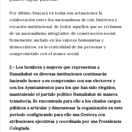
Por último, buscará en todas sus actuaciones la
colaboración entre los nacionalistas de raíz histórica y
vocación institucional, de todos aquellos que se reclaman
de un nacionalismo integrador, de construcción social,
firmemente anclado en los valores humanistas y
democráticos, en la centralidad de las personas y
comprometido con el avance social.
2.- Los hombres y mujeres que representan a
Hamaikabat en diversas instituciones continuarán
haciendo honor a su compromiso con sus electores y
con los Ayuntamientos para los que han sido elegidos,
manteniendo el partido político Hamaikabat de manera
transitoria. Se encomienda para ello a los citados cargos
públicos a articular y dimensionar la organización en este
periodo configurando para ello una Gestora con
atribuciones ejecutivas y coordinada por una Presidencia
Colegiada.