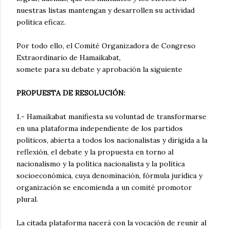
nuestras listas mantengan y desarrollen su actividad
política eficaz.
Por todo ello, el Comité Organizadora de Congreso
Extraordinario de Hamaikabat,
somete para su debate y aprobación la siguiente
PROPUESTA DE RESOLUCIÓN:
1.- Hamaikabat manifiesta su voluntad de transformarse
en una plataforma independiente de los partidos
políticos, abierta a todos los nacionalistas y dirigida a la
reflexión, el debate y la propuesta en torno al
nacionalismo y la política nacionalista y la política
socioeconómica, cuya denominación, fórmula jurídica y
organización se encomienda a un comité promotor
plural.
La citada plataforma nacerá con la vocación de reunir al