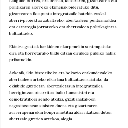
Langune horrek, era berean, kulturaren, gizartearen eta
politikaren alorreko ekimenak bideratuko ditu,
gizartearen ikuspuntu integratzaile batekin euskal
aberri-proiektua zabaltzeko, abertzaleen pentsamoldea
eta estrategia jorratzeko eta abertzaleen politikagintza
bultzatzeko.
Ekintza guztiak bazkideen ekarpenekin sostengatuko
dira eta horretarako bildu ditzan dirubide publiko nahiz
pribatuekin.
Azkenik, ildo historikoko eta bokazio erakundezaleko
abertzaleen arteko elkarlana bultzatzen saiatuko da
ekinbide guztietan, abertzaletasun integratzailea,
herrigintzan oinarritua, balio humanistei eta
demokratikoei sendo atxikia, gizabanakakoen
nagusitasunean sinisten duena eta gizartearen
aurrerapenarekin konprometitua aldarrikatzen duten
abertzale guztien artekoa, alegia.