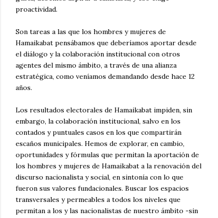
proactividad.
Son tareas a las que los hombres y mujeres de
Hamaikabat pensábamos que deberíamos aportar desde
el diálogo y la colaboración institucional con otros
agentes del mismo ámbito, a través de una alianza
estratégica, como veníamos demandando desde hace 12
años.
Los resultados electorales de Hamaikabat impiden, sin
embargo, la colaboración institucional, salvo en los
contados y puntuales casos en los que compartirán
escaños municipales. Hemos de explorar, en cambio,
oportunidades y fórmulas que permitan la aportación de
los hombres y mujeres de Hamaikabat a la renovación del
discurso nacionalista y social, en sintonía con lo que
fueron sus valores fundacionales. Buscar los espacios
transversales y permeables a todos los niveles que
permitan a los y las nacionalistas de nuestro ámbito -sin