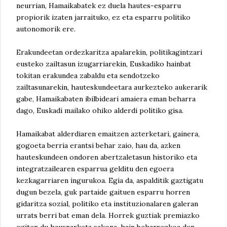
neurrian, Hamaikabatek ez duela hautes-esparru
propiorik izaten jarraituko, ez eta esparru politiko
autonomorik ere.
Erakundeetan ordezkaritza apalarekin, politikagintzari
eusteko zailtasun izugarriarekin, Euskadiko hainbat
tokitan erakundea zabaldu eta sendotzeko
zailtasunarekin, hauteskundeetara aurkezteko aukerarik
gabe, Hamaikabaten ibilbideari amaiera eman beharra
dago, Euskadi mailako ohiko alderdi politiko gisa.
Hamaikabat alderdiaren emaitzen azterketari, gainera,
gogoeta berria erantsi behar zaio, hau da, azken
hauteskundeen ondoren abertzaletasun historiko eta
integratzailearen esparrua gelditu den egoera
kezkagarriaren ingurukoa. Egia da, aspalditik gaztigatu
dugun bezela, guk partaide gaituen esparru horren
gidaritza sozial, politiko eta instituzionalaren galeran
urrats berri bat eman dela. Horrek guztiak premiazko