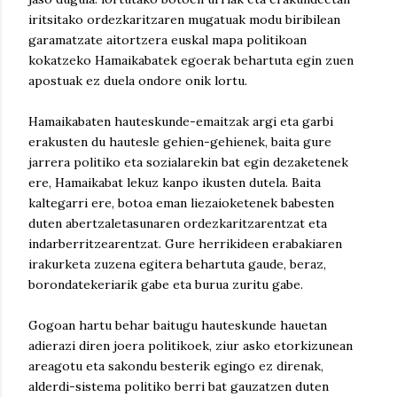
iritsitako ordezkaritzaren mugatuak modu biribilean
garamatzate aitortzera euskal mapa politikoan
kokatzeko Hamaikabatek egoerak behartuta egin zuen
apostuak ez duela ondore onik lortu.
Hamaikabaten hauteskunde-emaitzak argi eta garbi
erakusten du hautesle gehien-gehienek, baita gure
jarrera politiko eta sozialarekin bat egin dezaketenek
ere, Hamaikabat lekuz kanpo ikusten dutela. Baita
kaltegarri ere, botoa eman liezaioketenek babesten
duten abertzaletasunaren ordezkaritzarentzat eta
indarberritzearentzat. Gure herrikideen erabakiaren
irakurketa zuzena egitera behartuta gaude, beraz,
borondatekeriarik gabe eta burua zuritu gabe.
Gogoan hartu behar baitugu hauteskunde hauetan
adierazi diren joera politikoek, ziur asko etorkizunean
areagotu eta sakondu besterik egingo ez direnak,
alderdi-sistema politiko berri bat gauzatzen duten