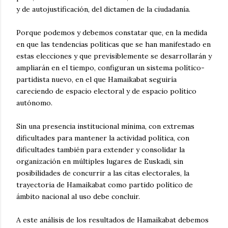
y de autojustificación, del dictamen de la ciudadanía.
Porque podemos y debemos constatar que, en la medida
en que las tendencias políticas que se han manifestado en
estas elecciones y que previsiblemente se desarrollarán y
ampliarán en el tiempo, configuran un sistema político-
partidista nuevo, en el que Hamaikabat seguiría
careciendo de espacio electoral y de espacio político
autónomo.
Sin una presencia institucional mínima, con extremas
dificultades para mantener la actividad política, con
dificultades también para extender y consolidar la
organización en múltiples lugares de Euskadi, sin
posibilidades de concurrir a las citas electorales, la
trayectoria de Hamaikabat como partido político de
ámbito nacional al uso debe concluir.
A este análisis de los resultados de Hamaikabat debemos