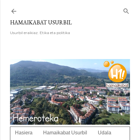
Saltatu eta joan eduki nagusira
HAMAIKABAT USURBIL
Usurbil eraikiaz. Etika eta politika
Hasiera
Hamaikabat Usurbil
Udala