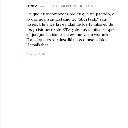
mesa
2012(e)ko otsailaren 20(a) (13:06)
Lo que es incomprensible es que un partido, o
lo que sea, supuestamente "abertzale" sea
insensible ante la realidad de los familiares de
los prisioneros de ETA y de sus familiares que
se juegan la vida cada vez que van a visitarlos.
Eso sí que es ser insolidarios e insensibles,
Hamaikabat.
ERANTZUN