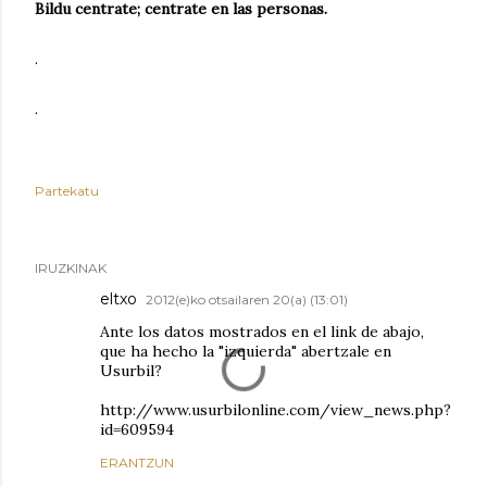
Bildu centrate; centrate en las personas.
.
.
Partekatu
IRUZKINAK
eltxo
2012(e)ko otsailaren 20(a) (13:01)
Ante los datos mostrados en el link de abajo,
que ha hecho la "izquierda" abertzale en
Usurbil?
http://www.usurbilonline.com/view_news.php?
id=609594
ERANTZUN