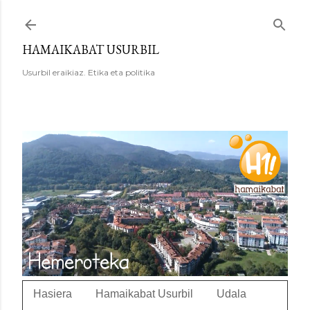
Saltatu eta joan eduki nagusira
HAMAIKABAT USURBIL
Usurbil eraikiaz. Etika eta politika
Hasiera
Hamaikabat Usurbil
Udala