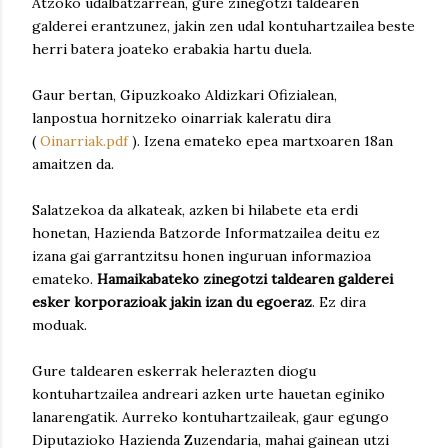
Atzoko udalbatzarrean, gure zinegotzi taldearen
galderei erantzunez, jakin zen udal kontuhartzailea beste
herri batera joateko erabakia hartu duela.
Gaur bertan, Gipuzkoako Aldizkari Ofizialean,
lanpostua hornitzeko oinarriak kaleratu dira
(
Oinarriak.pdf
). Izena emateko epea martxoaren 18an
amaitzen da.
Salatzekoa da alkateak, azken bi hilabete eta erdi
honetan, Hazienda Batzorde Informatzailea deitu ez
izana gai garrantzitsu honen inguruan informazioa
emateko.
Hamaikabateko zinegotzi taldearen galderei
esker korporazioak jakin izan du egoeraz
. Ez dira
moduak.
Gure taldearen eskerrak helerazten diogu
kontuhartzailea andreari azken urte hauetan eginiko
lanarengatik. Aurreko kontuhartzaileak, gaur egungo
Diputazioko Hazienda Zuzendaria, mahai gainean utzi