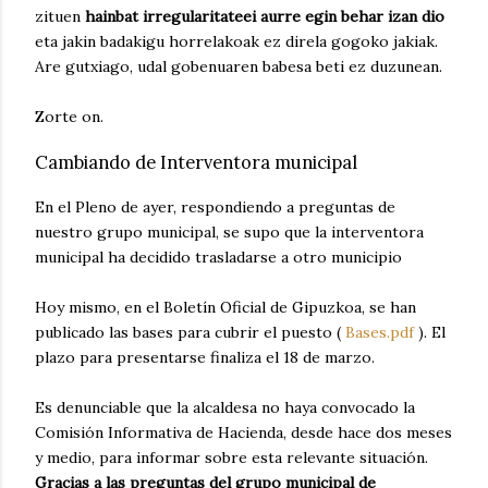
zituen
hainbat irregularitateei aurre egin behar izan dio
eta jakin badakigu horrelakoak ez direla gogoko jakiak.
Are gutxiago, udal gobenuaren babesa beti ez duzunean.
Zorte on.
Cambiando de Interventora municipal
En el Pleno de ayer, respondiendo a preguntas de
nuestro grupo municipal, se supo que la interventora
municipal ha decidido trasladarse a otro municipio
Hoy mismo, en el Boletín Oficial de Gipuzkoa, se han
publicado las bases para cubrir el puesto (
Bases.pdf
). El
plazo para presentarse finaliza el 18 de marzo.
Es denunciable que la alcaldesa no haya convocado la
Comisión Informativa de Hacienda, desde hace dos meses
y medio, para informar sobre esta relevante situación.
Gracias a las preguntas del grupo municipal de