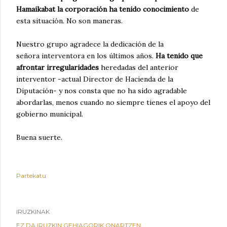
Hamaikabat la corporación ha tenido conocimiento
de
esta situación. No son maneras.
Nuestro grupo agradece la dedicación de la
señora interventora en los últimos años.
Ha tenido que
afrontar irregularidades
heredadas del anterior
interventor -actual Director de Hacienda de la
Diputación- y nos consta que no ha sido agradable
abordarlas, menos cuando no siempre tienes el apoyo del
gobierno municipal.
Buena suerte.
Partekatu
IRUZKINAK
EZ DA IRUZKIN GEHIAGORIK ONARTZEN.