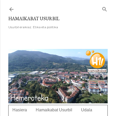
Saltatu eta joan eduki nagusira
HAMAIKABAT USURBIL
Usurbil eraikiaz. Etika eta politika
Hasiera
Hamaikabat Usurbil
Udala