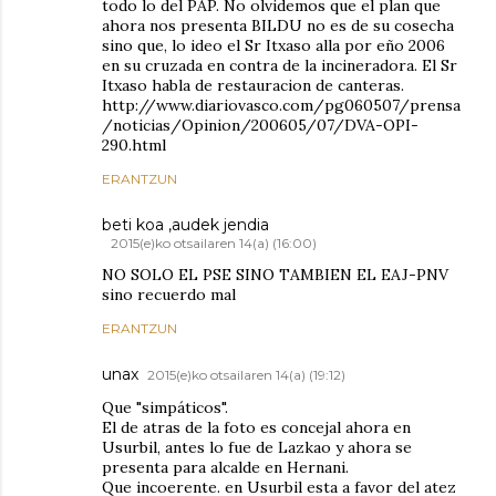
todo lo del PAP. No olvidemos que el plan que
ahora nos presenta BILDU no es de su cosecha
sino que, lo ideo el Sr Itxaso alla por eño 2006
en su cruzada en contra de la incineradora. El Sr
Itxaso habla de restauracion de canteras.
http://www.diariovasco.com/pg060507/prensa
/noticias/Opinion/200605/07/DVA-OPI-
290.html
ERANTZUN
beti koa ,audek jendia
2015(e)ko otsailaren 14(a) (16:00)
NO SOLO EL PSE SINO TAMBIEN EL EAJ-PNV
sino recuerdo mal
ERANTZUN
unax
2015(e)ko otsailaren 14(a) (19:12)
Que "simpáticos".
El de atras de la foto es concejal ahora en
Usurbil, antes lo fue de Lazkao y ahora se
presenta para alcalde en Hernani.
Que incoerente. en Usurbil esta a favor del atez