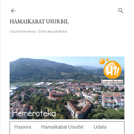
Saltatu eta joan eduki nagusira
HAMAIKABAT USURBIL
Usurbil eraikiaz. Etika eta politika
Hasiera
Hamaikabat Usurbil
Udala