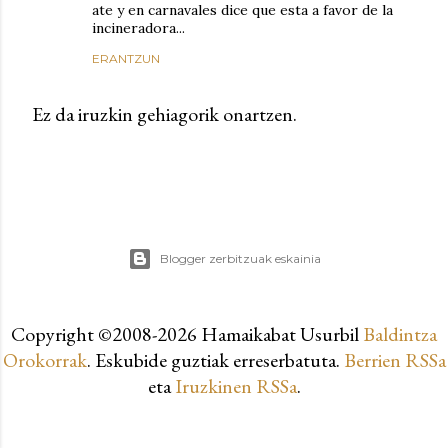
ate y en carnavales dice que esta a favor de la
incineradora...
ERANTZUN
Ez da iruzkin gehiagorik onartzen.
Blogger zerbitzuak eskainia
Copyright ©2008-
2026 Hamaikabat Usurbil
Baldintza
Orokorrak
. Eskubide guztiak erreserbatuta.
Berrien RSSa
eta
Iruzkinen RSSa
.