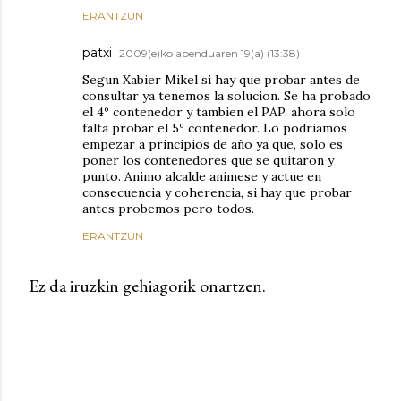
ERANTZUN
patxi
2009(e)ko abenduaren 19(a) (13:38)
Segun Xabier Mikel si hay que probar antes de
consultar ya tenemos la solucion. Se ha probado
el 4º contenedor y tambien el PAP, ahora solo
falta probar el 5º contenedor. Lo podriamos
empezar a principios de año ya que, solo es
poner los contenedores que se quitaron y
punto. Animo alcalde animese y actue en
consecuencia y coherencia, si hay que probar
antes probemos pero todos.
ERANTZUN
Ez da iruzkin gehiagorik onartzen.