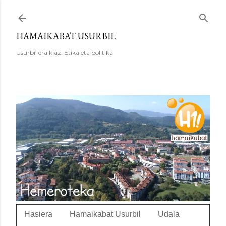
Saltatu eta joan eduki nagusira
HAMAIKABAT USURBIL
Usurbil eraikiaz. Etika eta politika
Hasiera
Hamaikabat Usurbil
Udala