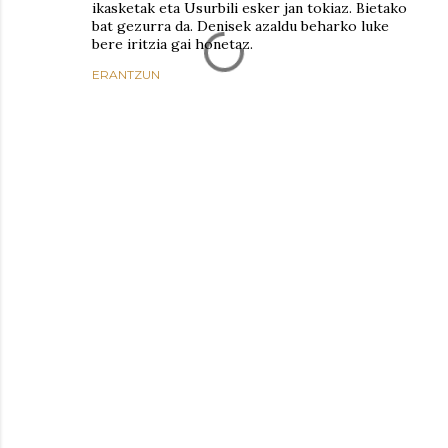
ikasketak eta Usurbili esker jan tokiaz. Bietako
bat gezurra da. Denisek azaldu beharko luke
bere iritzia gai honetaz.
ERANTZUN
A