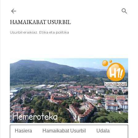
Saltatu eta joan eduki nagusira
HAMAIKABAT USURBIL
Usurbil eraikiaz. Etika eta politika
Hasiera
Hamaikabat Usurbil
Udala